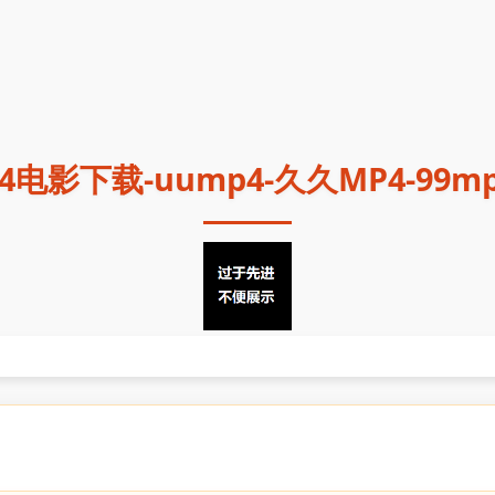
4电影下载-uump4-久久MP4-99