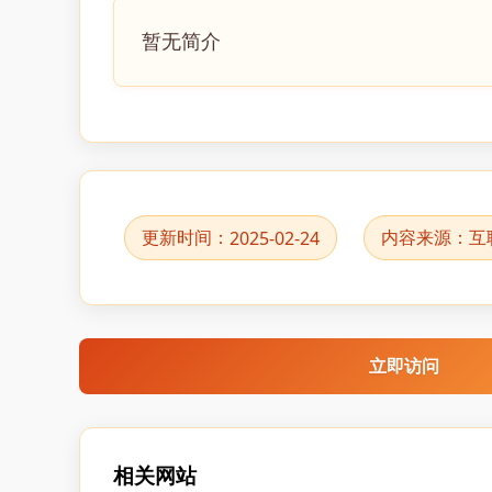
暂无简介
更新时间：
内容来源：
互
2025-02-24
立即访问
相关网站