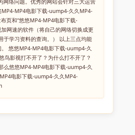
大部分因为网络问题。优秀的网站会针对三大运营
MP4电影下载-uump4-久久MP4-
发布页和“悠悠MP4-MP4电影下载-
法正规加网速的软件（将自己的网络切换成更
用于学习资料的查询。） 以上三点均能
悠MP4-MP4电影下载-uump4-久
p4-悠悠鸟影视打不开了？为什么打不开了？
MP4-MP4电影下载-uump4-久
4电影下载-uump4-久久MP4-
m