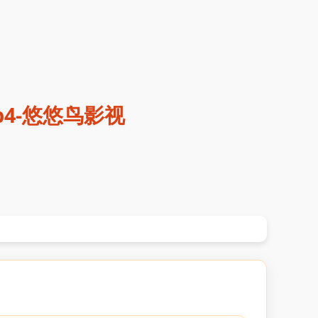
mp4-悠悠鸟影视