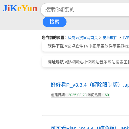
J
i
K
e
Y
u
n
您当前的位置：
极刻云搜官网首页
>
安卓软件
>
TV
软件下载 >
安卓软件
TV电视
苹果软件
苹果游戏
网址导航 >
影视网站
小说网站
音乐网站
搜索工
好好看P_v3.3.4（解除限制版）.a
创建日期：
2025-03-23
访问热度：
60
可可看Pian_v3.3.4（纯净版）.ap