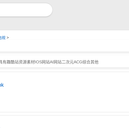
电视
>
具
有趣酷站
资源素材
IOS网站
AI网站
二次元ACG
综合其他
pk
k