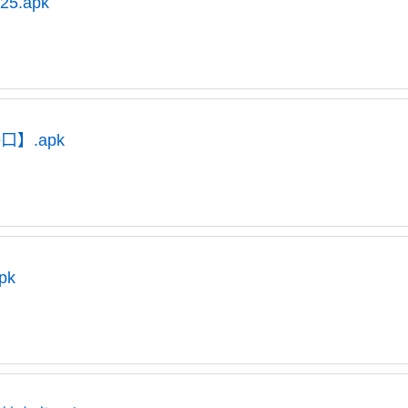
5.apk
口】.apk
pk