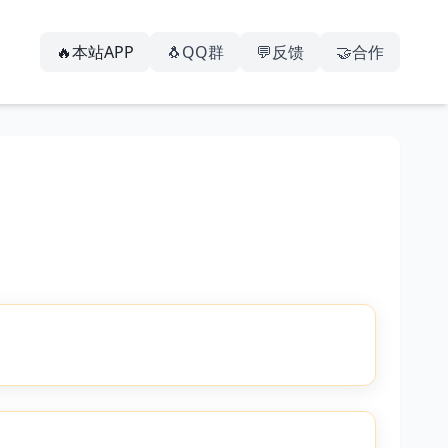
🔥本站APP
🐧QQ群
💬反馈
🤝合作