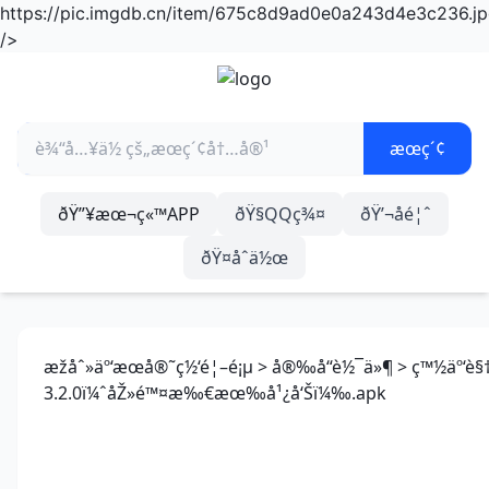
https://pic.imgdb.cn/item/675c8d9ad0e0a243d4e3c236.jp
/>
ðŸ”¥æœ¬ç«™APP
ðŸ§QQç¾¤
ðŸ’¬åé¦ˆ
ðŸ¤åˆä½œ
æžåˆ»äº‘æœå®˜ç½‘é¦–é¡µ
>
å®‰å“è½¯ä»¶
> ç™½äº‘è§†
3.2.0ï¼ˆåŽ»é™¤æ‰€æœ‰å¹¿å‘Šï¼‰.apk