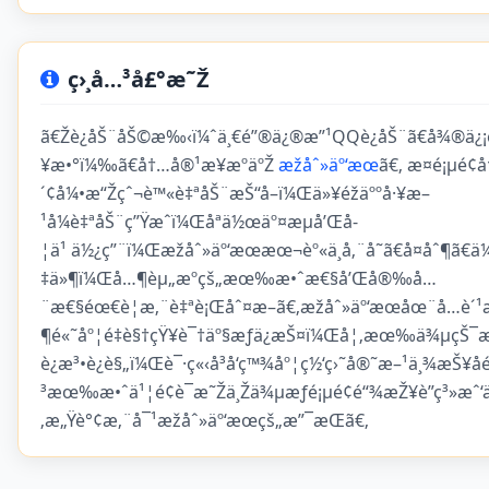
ç›¸å…³å£°æ˜Ž
ã€Žè¿åŠ¨åŠ©æ‰‹ï¼ˆä¸€é”®ä¿®æ”¹QQè¿åŠ¨ã€å¾®ä¿¡è
¥æ•°ï¼‰ã€å†…å®¹æ¥æºäºŽ
æžåˆ»äº‘æœ
ã€‚ æ­¤é¡µé
´¢å¼•æ“Žçˆ¬è™«è‡ªåŠ¨æŠ“å–ï¼Œä»¥éžäººå·¥æ–
¹å¼è‡ªåŠ¨ç”Ÿæˆï¼Œåªä½œäº¤æµå’Œå­
¦ä¹ ä½¿ç”¨ï¼Œæžåˆ»äº‘æœæœ¬èº«ä¸å‚¨å­˜ã€å¤åˆ¶ã€ä
‡ä»¶ï¼Œå…¶èµ„æºçš„æœ‰æ•ˆæ€§å’Œå®‰å…
¨æ€§éœ€è¦æ‚¨è‡ªè¡Œåˆ¤æ–­ã€‚æžåˆ»äº‘æœåœ¨å…è´¹
¶é«˜åº¦é‡è§†çŸ¥è¯†äº§æƒä¿æŠ¤ï¼Œå¦‚æœ‰ä¾µçŠ¯æ‚
è¿æ³•è¿è§„ï¼Œè¯·ç«‹å³å‘ç™¾åº¦ç½‘ç›˜å®˜æ–¹ä¸¾æŠ¥å
³æœ‰æ•ˆä¹¦é¢è¯æ˜Žä¸Žä¾µæƒé¡µé¢é“¾æŽ¥è”ç³»æˆ‘
‚æ„Ÿè°¢æ‚¨å¯¹æžåˆ»äº‘æœçš„æ”¯æŒã€‚