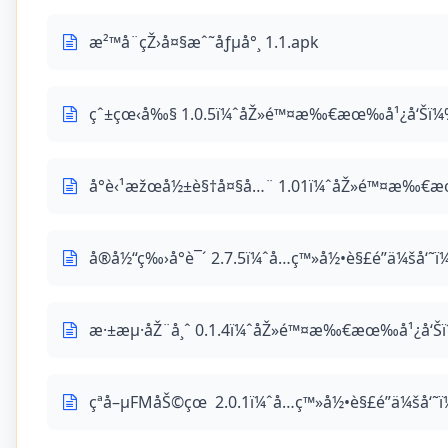
æ²™å¨çŽ›å¤§æˆ˜åƒµå°¸ 1.1.apk
çˆ±çœ‹å‰§ 1.0.5ï¼ˆåŽ»é™¤æ‰€æœ‰å¹¿å‘Šï¼
å°è‹¹æžœå½±è§†å¤§å…¨ 1.01ï¼ˆåŽ»é™¤æ‰€
å®å½“ç‰›å°è¯´ 2.7.5ï¼ˆå…ç™»å½•è§£é”ä¼šå‘˜
æ·±æµ·åŽ¨å¸ˆ 0.1.4ï¼ˆåŽ»é™¤æ‰€æœ‰å¹¿å‘Š
çªå–µFMåŠ©çœ 2.0.1ï¼ˆå…ç™»å½•è§£é”ä¼šå‘˜