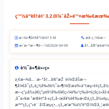
ç™½äº‘è§†é¢‘ 3.2.0ï¼ˆåŽ»é™¤æ‰€æœ‰
æ–‡ä»¶å¤§å°ï¼š47.5 M
æå–ç ï¼šæ—
æ›´æ–°æ—¶é—´ï¼š2026-04-09
å†…å®¹æ¥æºï¼
è½¯ä»¶ä»‹ç»
ä¸€æ¬¾å…¨æ–°å†…å®¹æŽ¨èï¼ŒåŠæ—
¶å¼€å¯çš„è¿½å‰§è½¯ä»¶ï¼Œæä¾›äº†æµ·é‡çš„å
æ‹¬ç”µå½±ã€ç”µè§†å‰§ã€ç»¼è‰ºç­‰å¤šç§ç±»åž‹
‚å¯ä»¥æ ¹æ®è‡ªå·±çš„å–œå¥½é€‰æ‹©ä¸çš„å½±èµ
æ™°çš„ç”»è´¨å’Œæµç•…çš„æ’­æ”¾ä½“éªŒï¼Œå¸¦æ¥