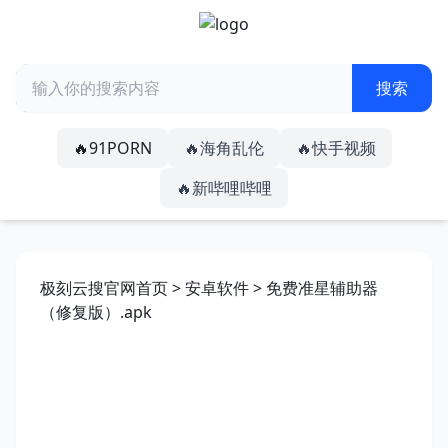
🔥91PORN
🔥海角乱伦
🔥快手视频
🔥新哔哩哔哩
极刻云搜官网首页
>
安卓软件
> 免费准星辅助器
（修复版）.apk