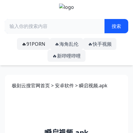
🔥91PORN
🔥海角乱伦
🔥快手视频
🔥新哔哩哔哩
极刻云搜官网首页
>
安卓软件
> 瞬启视频.apk
瞬启视频.apk