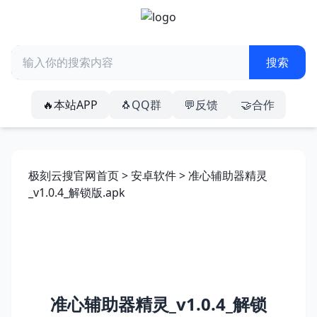
🔥本站APP
🐧QQ群
💬反馈
🤝合作
极刻云搜官网首页
>
安卓软件
> 准心辅助器精灵
_v1.0.4_解锁版.apk
准心辅助器精灵_v1.0.4_解锁