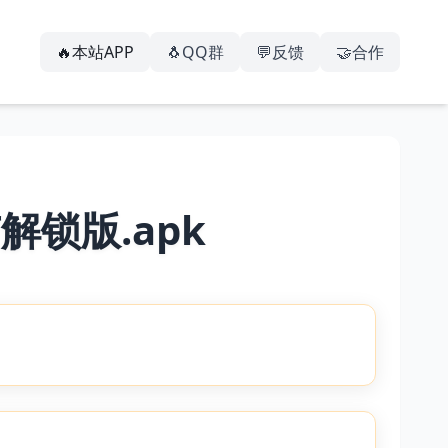
🔥本站APP
🐧QQ群
💬反馈
🤝合作
解锁版.apk