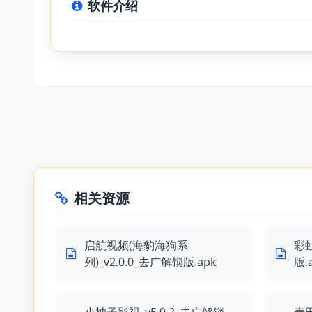
软件介绍
相关资源
启航视频(海豹海狗系
彩虹
列)_v2.0.0_去广解锁版.apk
版.