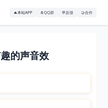
🔥本站APP
🐧QQ群
💬反馈
🤝合作
有趣的声音效