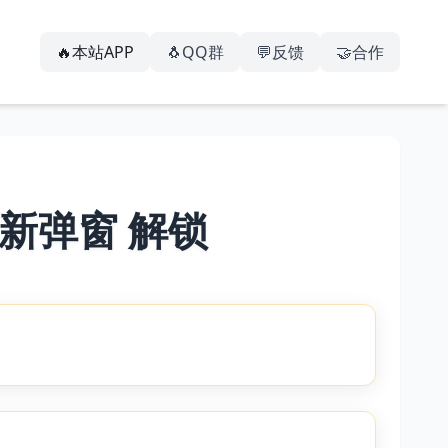
🔥本站APP
🐧QQ群
💬反馈
🤝合作
新弹窗 解锁