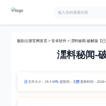
极刻云搜官网首页
>
安卓软件
> 潶料秘闻-破解版【
潶料秘闻-
文件大小：29.3 M
提取码：无
更新时间：2026-0