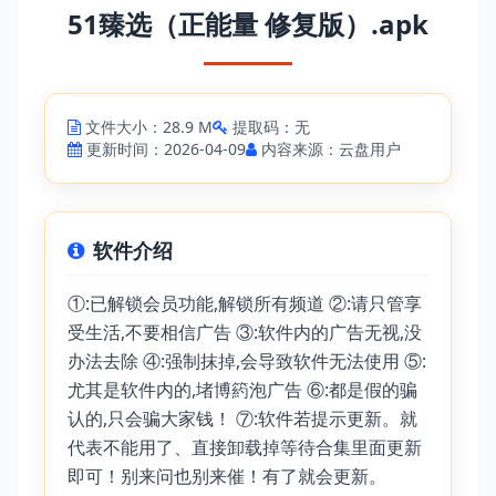
51臻选（正能量 修复版）.apk
文件大小：28.9 M
提取码：无
更新时间：2026-04-09
内容来源：云盘用户
软件介绍
①:已解锁会员功能,解锁所有频道 ②:请只管享
受生活,不要相信广告 ③:软件内的广告无视,没
办法去除 ④:强制抹掉,会导致软件无法使用 ⑤:
尤其是软件内的,堵博箹泡广告 ⑥:都是假的骗
认的,只会骗大家钱！ ⑦:软件若提示更新。就
代表不能用了、直接卸载掉等待合集里面更新
即可！别来问也别来催！有了就会更新。