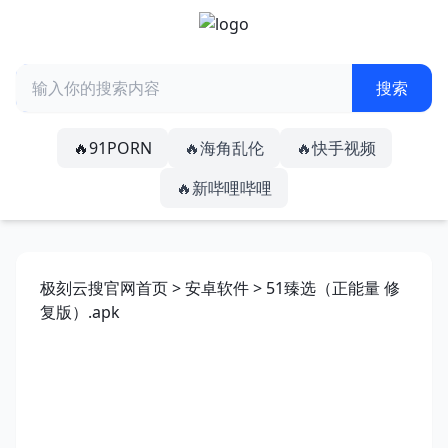
🔥91PORN
🔥海角乱伦
🔥快手视频
🔥新哔哩哔哩
极刻云搜官网首页
>
安卓软件
> 51臻选（正能量 修
复版）.apk