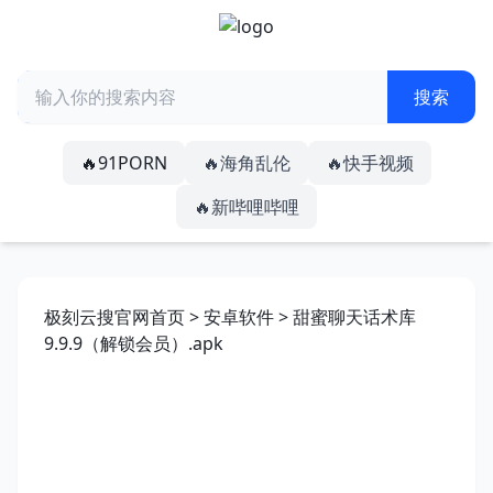
🔥91PORN
🔥海角乱伦
🔥快手视频
🔥新哔哩哔哩
极刻云搜官网首页
>
安卓软件
> 甜蜜聊天话术库
9.9.9（解锁会员）.apk