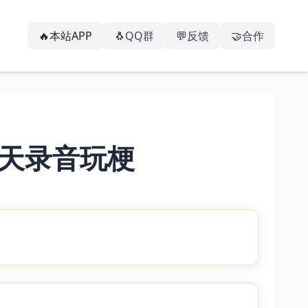
🔥本站APP
🐧QQ群
💬反馈
🤝合作
天录音玩梗