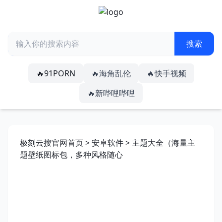
🔥91PORN
🔥海角乱伦
🔥快手视频
🔥新哔哩哔哩
极刻云搜官网首页
>
安卓软件
> 主题大全（海量主
题壁纸图标包，多种风格随心