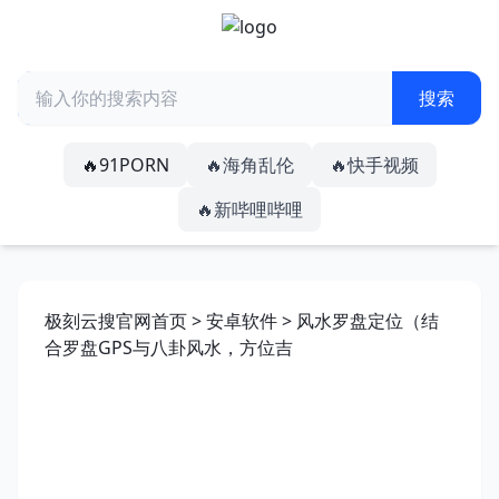
🔥91PORN
🔥海角乱伦
🔥快手视频
🔥新哔哩哔哩
极刻云搜官网首页
>
安卓软件
> 风水罗盘定位（结
合罗盘GPS与八卦风水，方位吉