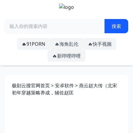
🔥91PORN
🔥海角乱伦
🔥快手视频
🔥新哔哩哔哩
极刻云搜官网首页
>
安卓软件
> 燕云赵大传（北宋
初年穿越策略养成，辅佐赵匡