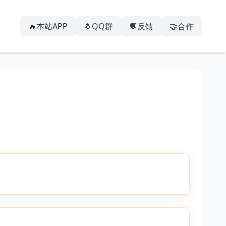
🔥本站APP
🐧QQ群
💬反馈
🤝合作