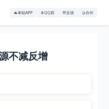
🔥本站APP
🐧QQ群
💬反馈
🤝合作
源不减反增