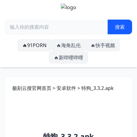
🔥91PORN
🔥海角乱伦
🔥快手视频
🔥新哔哩哔哩
极刻云搜官网首页
>
安卓软件
> 特狗_3.3.2.apk
特狗_3.3.2.apk