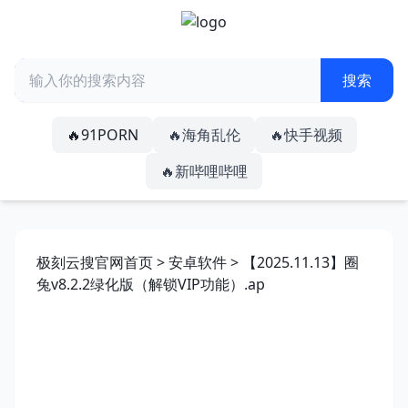
🔥91PORN
🔥海角乱伦
🔥快手视频
🔥新哔哩哔哩
极刻云搜官网首页
>
安卓软件
> 【2025.11.13】圈
兔v8.2.2绿化版（解锁VIP功能）.ap