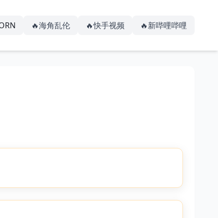
PORN
🔥海角乱伦
🔥快手视频
🔥新哔哩哔哩