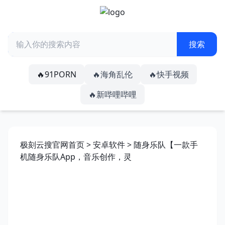
🔥91PORN
🔥海角乱伦
🔥快手视频
🔥新哔哩哔哩
极刻云搜官网首页
>
安卓软件
> 随身乐队【一款手
机随身乐队App，音乐创作，灵