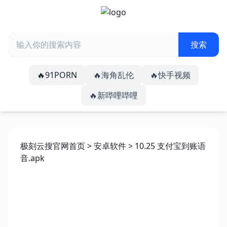
🔥91PORN
🔥海角乱伦
🔥快手视频
🔥新哔哩哔哩
极刻云搜官网首页
>
安卓软件
> 10.25 支付宝到账语
音.apk