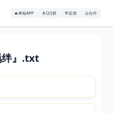
🔥本站APP
🐧QQ群
💬反馈
🤝合作
』.txt