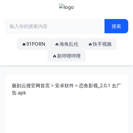
🔥91PORN
🔥海角乱伦
🔥快手视频
🔥新哔哩哔哩
极刻云搜官网首页
>
安卓软件
> 恋鱼影视_2.0.1 去广
告.apk