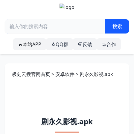
🔥本站APP
🐧QQ群
💬反馈
🤝合作
极刻云搜官网首页
>
安卓软件
> 剧永久影视.apk
剧永久影视.apk