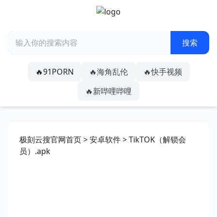
🔥91PORN
🔥海角乱伦
🔥快手视频
🔥新哔哩哔哩
极刻云搜官网首页
>
安卓软件
> TikTOK（解锁会
员）.apk