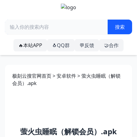
🔥本站APP
🐧QQ群
💬反馈
🤝合作
极刻云搜官网首页
>
安卓软件
> 萤火虫睡眠（解锁
会员）.apk
萤火虫睡眠（解锁会员）.apk