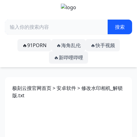
🔥91PORN
🔥海角乱伦
🔥快手视频
🔥新哔哩哔哩
极刻云搜官网首页
>
安卓软件
> 修改水印相机_解锁
版.txt