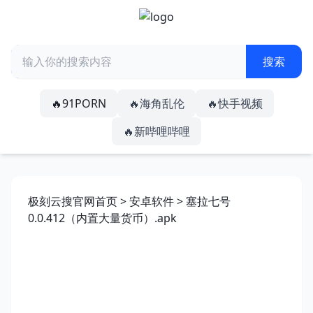
🔥91PORN
🔥海角乱伦
🔥快手视频
🔥新哔哩哔哩
极刻云搜官网首页
>
安卓软件
> 塞拉七号
0.0.412（内置大量货币）.apk