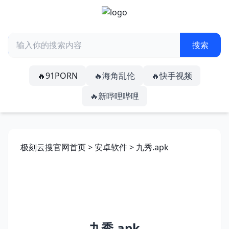
🔥91PORN
🔥海角乱伦
🔥快手视频
🔥新哔哩哔哩
极刻云搜官网首页
>
安卓软件
> 九秀.apk
九秀.apk