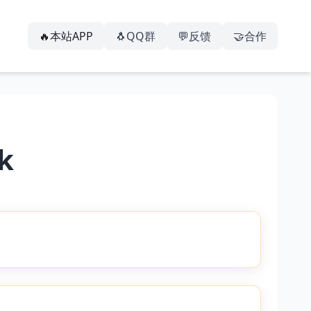
🔥本站APP
🐧QQ群
💬反馈
🤝合作
k