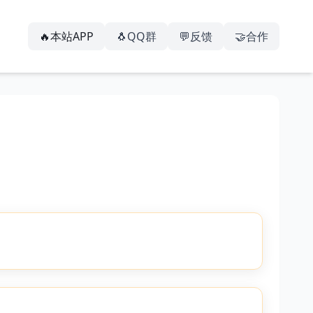
🔥本站APP
🐧QQ群
💬反馈
🤝合作