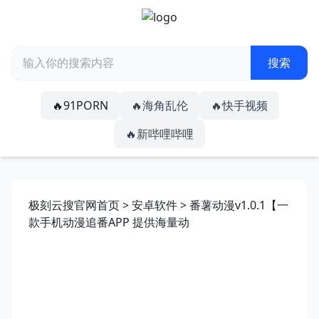
🔥91PORN
🔥海角乱伦
🔥快手视频
🔥新哔哩哔哩
极刻云搜官网首页
>
安卓软件
> 番薯动漫v1.0.1【一
款手机动漫追番APP 提供海量动