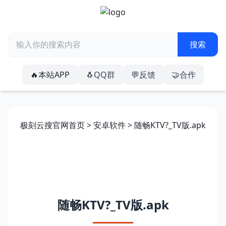
🔥本站APP
🐧QQ群
💬反馈
🤝合作
极刻云搜官网首页
>
安卓软件
> 随畅KTV?_TV版.apk
随畅KTV?_TV版.apk