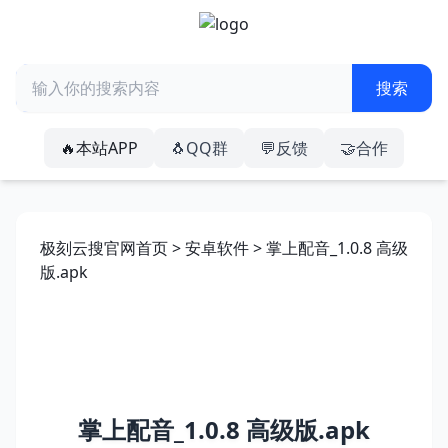
🔥本站APP
🐧QQ群
💬反馈
🤝合作
极刻云搜官网首页
>
安卓软件
> 掌上配音_1.0.8 高级
版.apk
掌上配音_1.0.8 高级版.apk