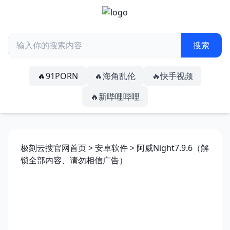
🔥91PORN
🔥海角乱伦
🔥快手视频
🔥新哔哩哔哩
极刻云搜官网首页
>
安卓软件
> 阿威Night7.9.6（解
锁全部内容、请勿相信广告）