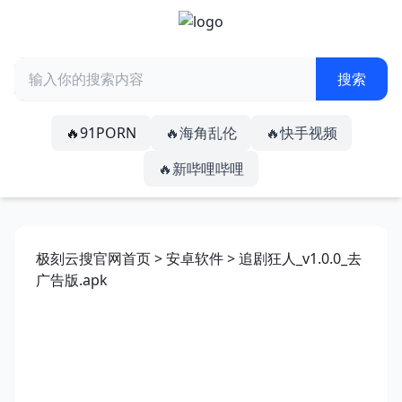
🔥91PORN
🔥海角乱伦
🔥快手视频
🔥新哔哩哔哩
极刻云搜官网首页
>
安卓软件
> 追剧狂人_v1.0.0_去
广告版.apk