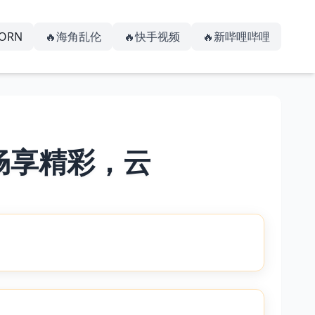
PORN
🔥海角乱伦
🔥快手视频
🔥新哔哩哔哩
畅享精彩，云