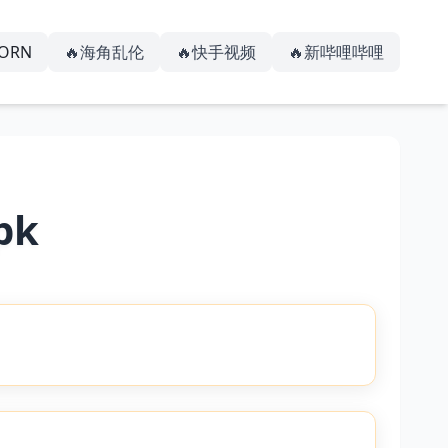
PORN
🔥海角乱伦
🔥快手视频
🔥新哔哩哔哩
pk