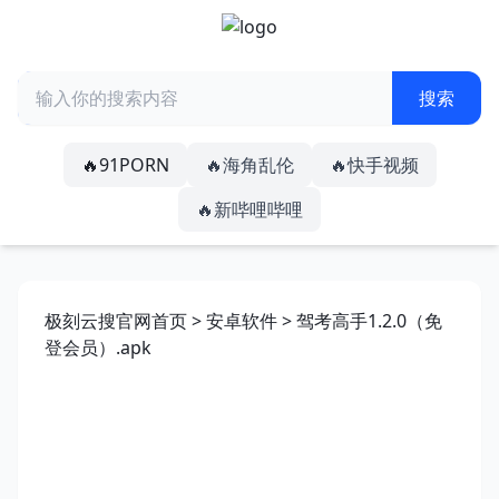
🔥91PORN
🔥海角乱伦
🔥快手视频
🔥新哔哩哔哩
极刻云搜官网首页
>
安卓软件
> 驾考高手1.2.0（免
登会员）.apk