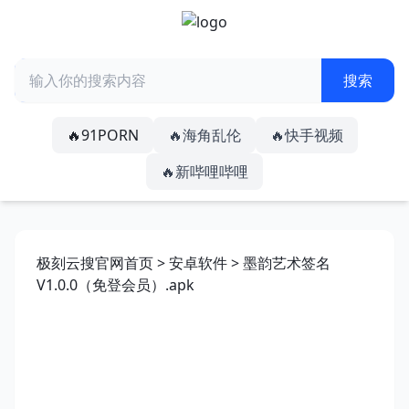
🔥91PORN
🔥海角乱伦
🔥快手视频
🔥新哔哩哔哩
极刻云搜官网首页
>
安卓软件
> 墨韵艺术签名
V1.0.0（免登会员）.apk