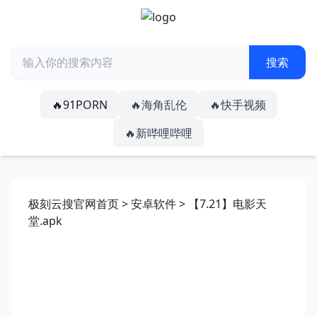
🔥91PORN
🔥海角乱伦
🔥快手视频
🔥新哔哩哔哩
极刻云搜官网首页
>
安卓软件
> 【7.21】电影天
堂.apk