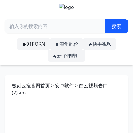
🔥91PORN
🔥海角乱伦
🔥快手视频
🔥新哔哩哔哩
极刻云搜官网首页
>
安卓软件
> 白云视频去广
(2).apk