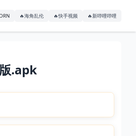
PORN
🔥海角乱伦
🔥快手视频
🔥新哔哩哔哩
版.apk