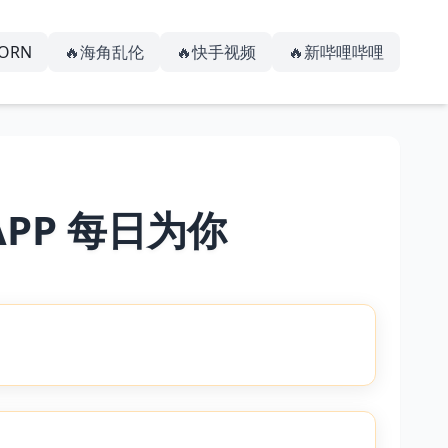
PORN
🔥海角乱伦
🔥快手视频
🔥新哔哩哔哩
PP 每日为你