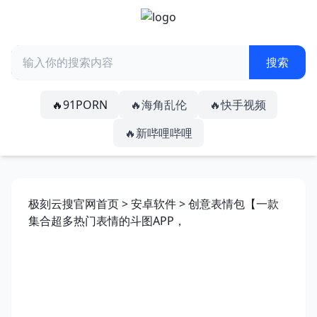
🔥91PORN
🔥海角乱伦
🔥快手视频
🔥新哔哩哔哩
极刻云搜官网首页
>
安卓软件
> 创意表情包【一款
集合超多热门表情的斗图APP，