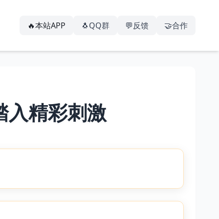
🔥本站APP
🐧QQ群
💬反馈
🤝合作
 踏入精彩刺激