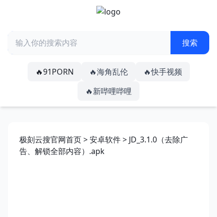
🔥91PORN
🔥海角乱伦
🔥快手视频
🔥新哔哩哔哩
极刻云搜官网首页
>
安卓软件
> JD_3.1.0（去除广
告、解锁全部内容）.apk