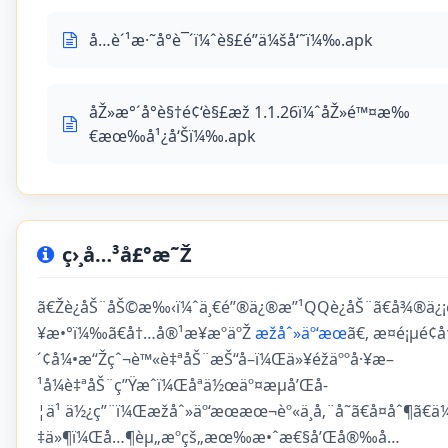
å…è´¹æ·˜å°è¯´ï¼ˆè§£é”ä¼šå‘˜ï¼‰.apk
åŽ»æ°´å°è§†é¢‘è§£æž 1.1.26ï¼ˆåŽ»é™¤æ‰
€æœ‰å¹¿å‘Šï¼‰.apk
ç›¸å…³å£°æ˜Ž
ã€Žè¿åŠ¨åŠ©æ‰‹ï¼ˆä¸€é”®ä¿®æ”¹QQè¿åŠ¨ã€å¾®ä¿¡è
¥æ•°ï¼‰ã€å†…å®¹æ¥æºäºŽ
æžåˆ»äº‘æœ
ã€‚ æ­¤é¡µé
´¢å¼•æ“Žçˆ¬è™«è‡ªåŠ¨æŠ“å–ï¼Œä»¥éžäººå·¥æ–
¹å¼è‡ªåŠ¨ç”Ÿæˆï¼Œåªä½œäº¤æµå’Œå­
¦ä¹ ä½¿ç”¨ï¼Œæžåˆ»äº‘æœæœ¬èº«ä¸å‚¨å­˜ã€å¤åˆ¶ã€ä
‡ä»¶ï¼Œå…¶èµ„æºçš„æœ‰æ•ˆæ€§å’Œå®‰å…