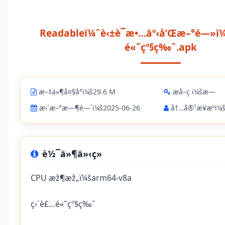
Readableï¼ˆè‹±è¯­æ•…äº‹å’Œæ–°é—»ï
é«˜çº§ç‰ˆ.apk
æ–‡ä»¶å¤§å°ï¼š29.6 M
æå–ç ï¼šæ—
æ›´æ–°æ—¶é—´ï¼š2025-06-26
å†…å®¹æ¥æºï¼šä
è½¯ä»¶ä»‹ç»
CPU æž¶æž„ï¼šarm64-v8a
ç›´è£…é«˜çº§ç‰ˆ