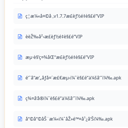
ç¦æ¼«å¤©å ‚v1.7.7æ­£èƒ½é‡è§£é”VIP
èèŽ‰å²›æ­£èƒ½é‡è§£é”VIP
æµ·è§’ç¤¾åŒºæ­£èƒ½é‡è§£é”VIP
é’ˆå­”æ‘„åƒå¤´æ£€æµ‹ï¼ˆè§£é”ä¼šå‘˜ï¼‰.apk
ç¾¤å‘å®ï¼ˆè§£é”ä¼šå‘˜ï¼‰.apk
å“©å“©åŠ¨æ¼«ï¼ˆåŽ»é™¤å¹¿å‘Šï¼‰.apk